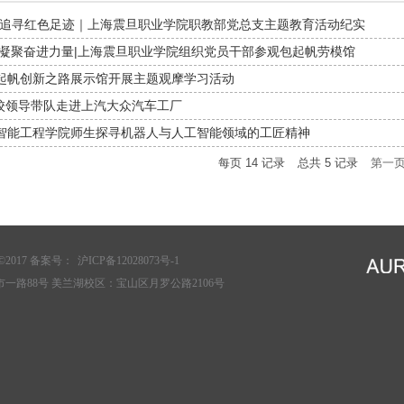
·追寻红色足迹｜上海震旦职业学院职教部党总支主题教育活动纪实
 凝聚奋进力量|上海震旦职业学院组织党员干部参观包起帆劳模馆
起帆创新之路展示馆开展主题观摩学习活动
 校领导带队走进上汽大众汽车工厂
智能工程学院师生探寻机器人与人工智能领域的工匠精神
每页
14
记录
总共
5
记录
第一
2017 备案号：
沪ICP备12028073号-1
一路88号 美兰湖校区：宝山区月罗公路2106号